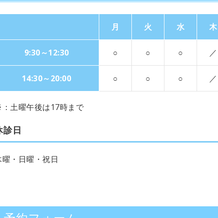
月
火
水
木
9:30～12:30
○
○
○
／
14:30～20:00
○
○
○
／
※：土曜午後は17時まで
休診日
木曜・日曜・祝日
予約フォーム