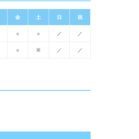
金
土
日
祝
○
○
／
／
○
※
／
／